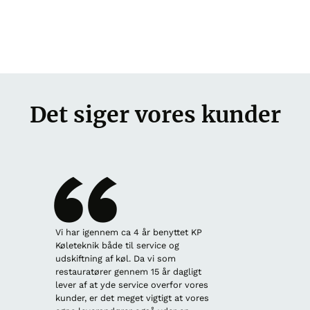
Det siger vores kunder
Vi har igennem ca 4 år benyttet KP
En profe
Køleteknik både til service og
behandlin
udskiftning af køl. Da vi som
fået ud
restauratører gennem 15 år dagligt
vores ko
lever af at yde service overfor vores
Køletekn
kunder, er det meget vigtigt at vores
varmepum