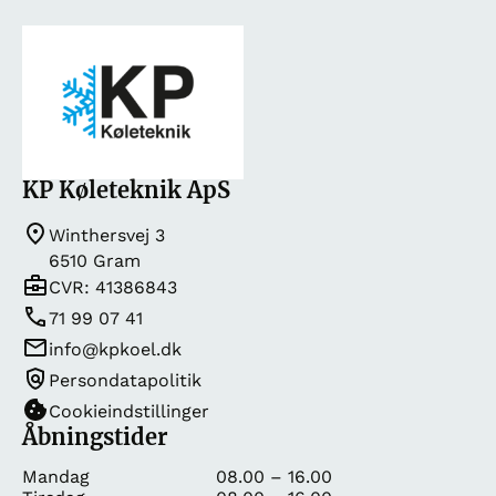
KP Køleteknik ApS
Winthersvej 3
6510 Gram
CVR: 41386843
71 99 07 41
info@kpkoel.dk
Persondatapolitik
Cookieindstillinger
Åbningstider
Mandag
08.00 – 16.00