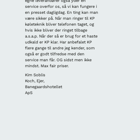
egne leverandører også yder en
at have 
service overfor os, så vi kan fungere i
imødeko
en presset dagligdag. En ting kan man
Kasper f
være sikker på. Når man ringer til KP
rigtig fi
køleteknik bliver telefonen taget, og
Der blev
hvis ikke bliver der ringet tilbage
hvilket 
a.s.a.p. Når der så er brug for et haste
kort ti
udkald er KP klar. Har anbefalet KP
på konto
flere gange til andre jeg kender, som
områder 
også er godt tilfredse med den
efter mo
service man får. OG sidst men ikke
varmepum
mindst. Max fair priser.
samme o
rigtig g
Kim Soblis
installer
Koch, Ejer,
fornuftig
Banegaardshotellet
tilfreds
ApS
professi
fra start
varmt an
andre.
Mike Ro
Jensen,
Sales &