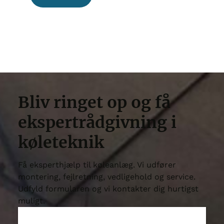
Bliv ringet op og få
ekspertrådgivning i
køleteknik
Få eksperthjælp til køleanlæg. Vi udfører
montering, fejlretning, vedligehold og service.
Udfyld formularen og vi kontakter dig hurtigst
muligt.