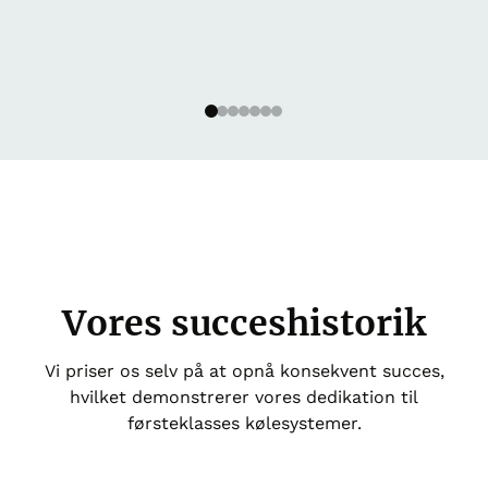
Operati
Coordina
KVK Hyd
Klov A/S
Vores succeshistorik
Vi priser os selv på at opnå konsekvent succes,
hvilket demonstrerer vores dedikation til
førsteklasses kølesystemer.